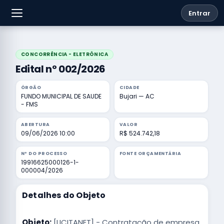
Entrar
CONCORRÊNCIA - ELETRÔNICA
Edital nº 002/2026
ÓRGÃO
CIDADE
FUNDO MUNICIPAL DE SAUDE
Bujari — AC
- FMS
ABERTURA
VALOR
09/06/2026 10:00
R$ 524.742,18
Nº DO PROCESSO
FONTE ORÇAMENTÁRIA
19916625000126-1-
000004/2026
Detalhes do Objeto
Objeto:
[LICITANET] - Contratação de empresa