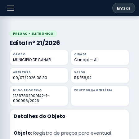
Entrar
PREGÃO - ELETRÔNICO
Edital nº 21/2026
ÓRGÃO
CIDADE
MUNICIPIO DE CANAPI
Canapi — AL
ABERTURA
VALOR
09/07/2026 08:30
R$ 158,92
Nº DO PROCESSO
FONTE ORÇAMENTÁRIA
12367892000142-1-
000096/2026
Detalhes do Objeto
Objeto:
Registro de preços para eventual