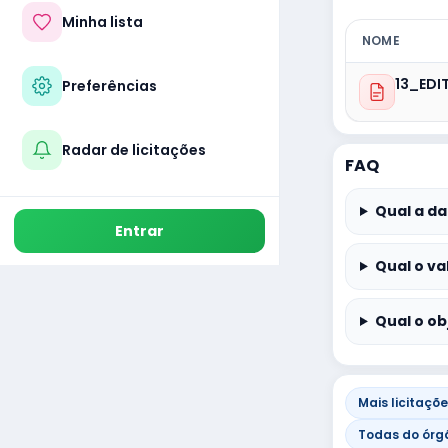
Minha lista
NOME
13_EDI
Preferências
Radar de licitações
FAQ
Qual a da
Entrar
Qual o va
Qual o ob
Mais licitaçõ
Todas do órg