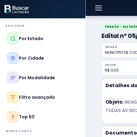
EXPLORAR
PREGÃO - ELETRÔ
Edital nº 0
Por Estado
ÓRGÃO
MUNICIPIO DE CO
Por Cidade
VALOR
R$ 0,00
Por Modalidade
Detalhes do
Filtro avançado
Objeto:
REGIS
TODAS AS SEC
Top 50
MINHA CONTA
Documentos