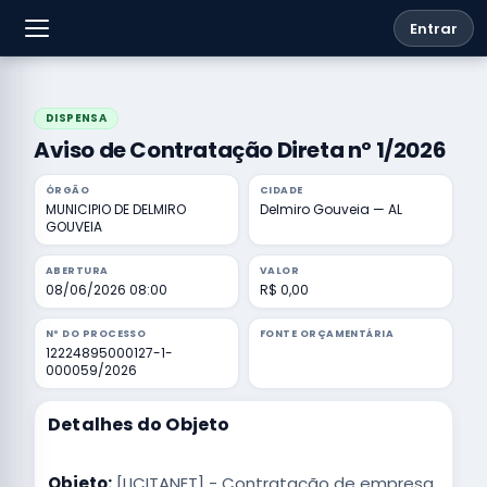
Entrar
DISPENSA
Aviso de Contratação Direta nº 1/2026
ÓRGÃO
CIDADE
MUNICIPIO DE DELMIRO
Delmiro Gouveia — AL
GOUVEIA
ABERTURA
VALOR
08/06/2026 08:00
R$ 0,00
Nº DO PROCESSO
FONTE ORÇAMENTÁRIA
12224895000127-1-
000059/2026
Detalhes do Objeto
Objeto:
[LICITANET] - Contratação de empresa