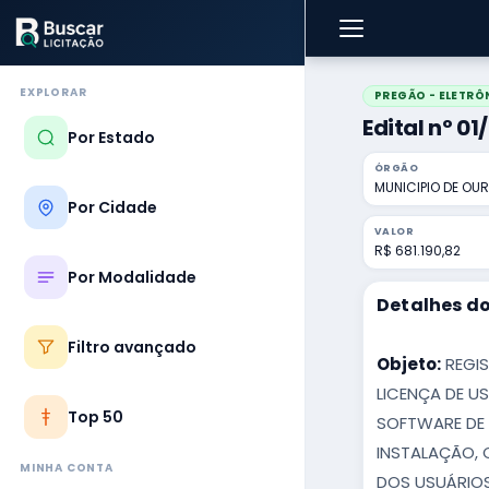
EXPLORAR
PREGÃO - ELETRÔ
Edital nº 0
Por Estado
ÓRGÃO
MUNICIPIO DE OU
Por Cidade
VALOR
R$ 681.190,82
Por Modalidade
Detalhes do
Filtro avançado
Objeto:
REGIS
LICENÇA DE U
Top 50
SOFTWARE DE 
INSTALAÇÃO, 
MINHA CONTA
DOS USUÁRIOS