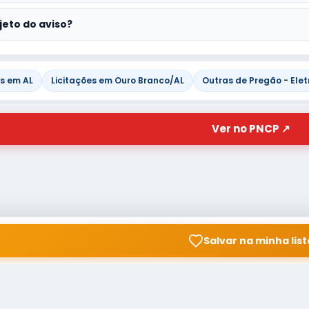
jeto do aviso?
es em AL
Licitações em Ouro Branco/AL
Outras de Pregão - Elet
Ver no PNCP ↗
Salvar na minha list
© Copyright
Buscar licitação
2026 — RAIPEER TECNOLOGIA
CNPJ: 60.830.755/0001-45