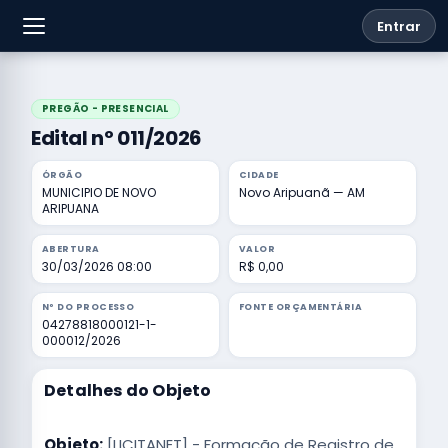
Entrar
PREGÃO - PRESENCIAL
Edital nº 011/2026
ÓRGÃO
CIDADE
MUNICIPIO DE NOVO
Novo Aripuanã — AM
ARIPUANA
ABERTURA
VALOR
30/03/2026 08:00
R$ 0,00
Nº DO PROCESSO
FONTE ORÇAMENTÁRIA
04278818000121-1-
000012/2026
Detalhes do Objeto
Objeto:
[LICITANET] - Formação de Registro de