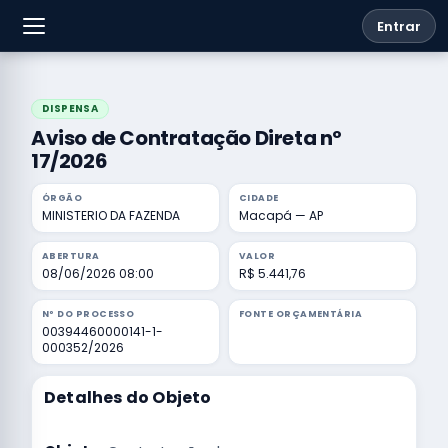
Entrar
DISPENSA
Aviso de Contratação Direta nº
17/2026
ÓRGÃO
CIDADE
MINISTERIO DA FAZENDA
Macapá — AP
ABERTURA
VALOR
08/06/2026 08:00
R$ 5.441,76
Nº DO PROCESSO
FONTE ORÇAMENTÁRIA
00394460000141-1-
000352/2026
Detalhes do Objeto