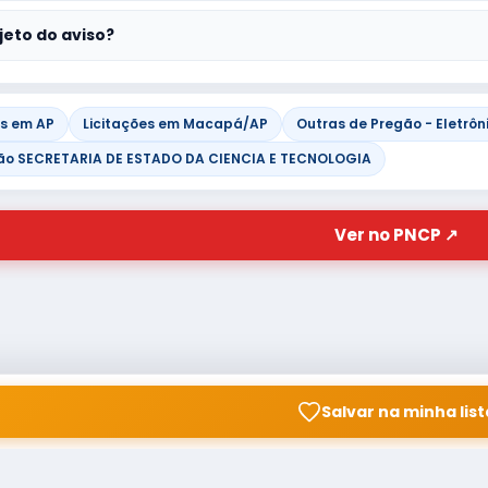
jeto do aviso?
es em AP
Licitações em Macapá/AP
Outras de Pregão - Eletrôn
ão SECRETARIA DE ESTADO DA CIENCIA E TECNOLOGIA
Ver no PNCP ↗
Salvar na minha list
© Copyright
Buscar licitação
2026 — RAIPEER TECNOLOGIA