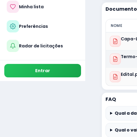
Minha lista
Documentos
NOME
Preferências
Capa-L
Radar de licitações
Termo-
Entrar
Edital.
FAQ
Qual a da
Qual o va