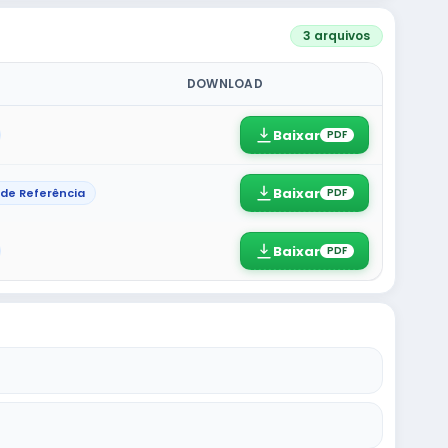
3 arquivos
DOWNLOAD
Baixar
PDF
Baixar
de Referência
PDF
Baixar
PDF