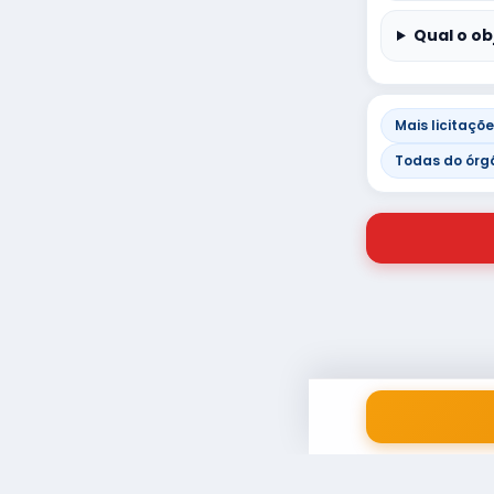
Qual o ob
Mais licitaçõ
Todas do órg