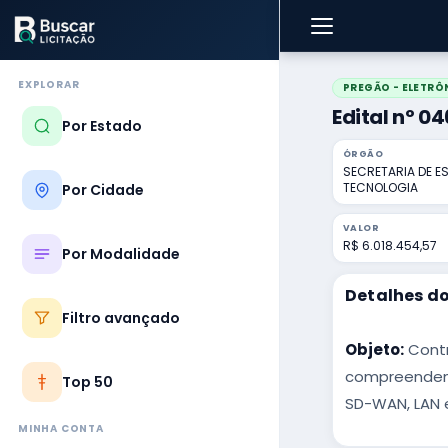
EXPLORAR
PREGÃO - ELETRÔ
Edital nº 0
Por Estado
ÓRGÃO
SECRETARIA DE E
TECNOLOGIA
Por Cidade
VALOR
R$ 6.018.454,57
Por Modalidade
Detalhes do
Filtro avançado
Objeto:
Contr
compreendend
Top 50
SD-WAN, LAN e
MINHA CONTA