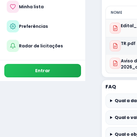
Minha lista
NOME
Edital
Preferências
TR.pdf
Radar de licitações
Aviso d
2026_a
Entrar
FAQ
Qual a da
Qual o va
Qual o ob