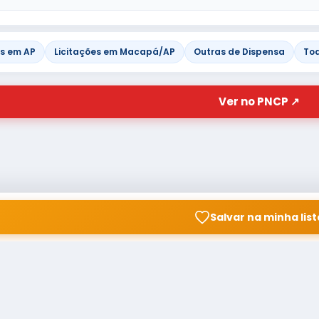
es em AP
Licitações em Macapá/AP
Outras de Dispensa
To
Ver no PNCP ↗
Salvar na minha list
© Copyright
Buscar licitação
2026 — RAIPEER TECNOLOGIA
CNPJ: 60.830.755/0001-45