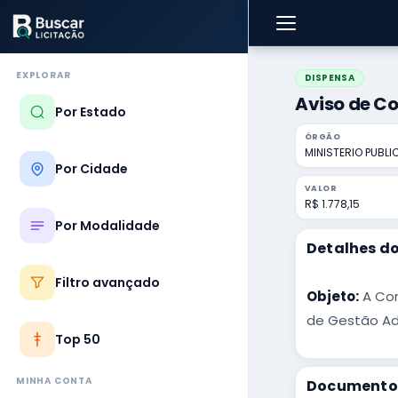
EXPLORAR
DISPENSA
Aviso de Co
Por Estado
ÓRGÃO
MINISTERIO PUBL
Por Cidade
VALOR
R$ 1.778,15
Por Modalidade
Detalhes do
Filtro avançado
Objeto:
A Con
de Gestão Adm
Top 50
MINHA CONTA
Documentos