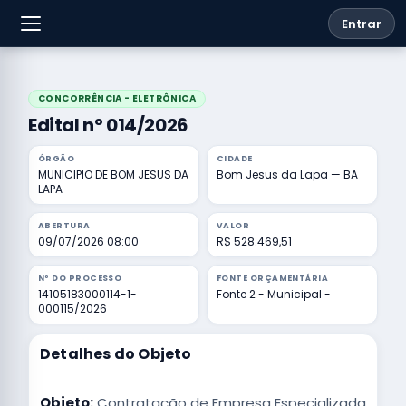
Entrar
CONCORRÊNCIA - ELETRÔNICA
Edital nº 014/2026
ÓRGÃO
CIDADE
MUNICIPIO DE BOM JESUS DA
Bom Jesus da Lapa — BA
LAPA
ABERTURA
VALOR
09/07/2026 08:00
R$ 528.469,51
Nº DO PROCESSO
FONTE ORÇAMENTÁRIA
14105183000114-1-
Fonte 2 - Municipal -
000115/2026
Detalhes do Objeto
Objeto:
Contratação de Empresa Especializada