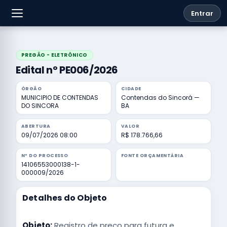
Entrar
PREGÃO - ELETRÔNICO
Edital nº PE006/2026
ÓRGÃO
CIDADE
MUNICIPIO DE CONTENDAS
Contendas do Sincorá —
DO SINCORA
BA
ABERTURA
VALOR
09/07/2026 08:00
R$ 178.766,66
Nº DO PROCESSO
FONTE ORÇAMENTÁRIA
14106553000138-1-
000009/2026
Detalhes do Objeto
Objeto:
Registro de preço para futura e