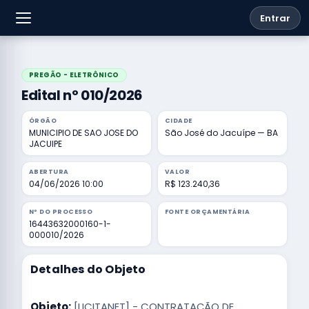
Entrar
PREGÃO - ELETRÔNICO
Edital nº 010/2026
ÓRGÃO
CIDADE
MUNICIPIO DE SAO JOSE DO
São José do Jacuípe — BA
JACUIPE
ABERTURA
VALOR
04/06/2026 10:00
R$ 123.240,36
Nº DO PROCESSO
FONTE ORÇAMENTÁRIA
16443632000160-1-
000010/2026
Detalhes do Objeto
Objeto:
[LICITANET] - CONTRATAÇÃO DE