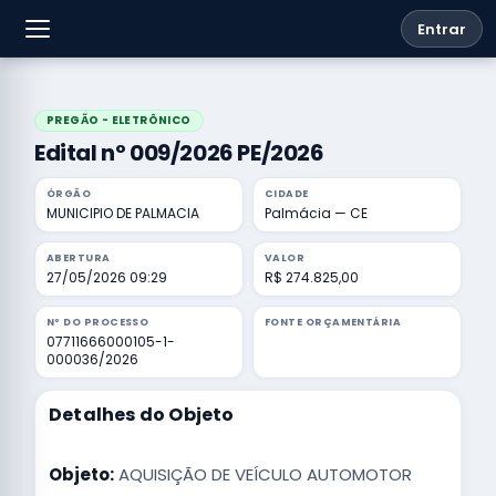
Entrar
PREGÃO - ELETRÔNICO
Edital nº 009/2026 PE/2026
ÓRGÃO
CIDADE
MUNICIPIO DE PALMACIA
Palmácia — CE
ABERTURA
VALOR
27/05/2026 09:29
R$ 274.825,00
Nº DO PROCESSO
FONTE ORÇAMENTÁRIA
07711666000105-1-
000036/2026
Detalhes do Objeto
Objeto:
AQUISIÇÃO DE VEÍCULO AUTOMOTOR