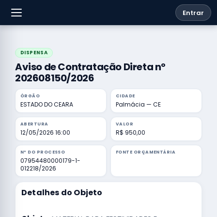
Entrar
DISPENSA
Aviso de Contratação Direta nº
202608150/2026
ÓRGÃO
CIDADE
ESTADO DO CEARA
Palmácia — CE
ABERTURA
VALOR
12/05/2026 16:00
R$ 950,00
Nº DO PROCESSO
FONTE ORÇAMENTÁRIA
07954480000179-1-
012218/2026
Detalhes do Objeto