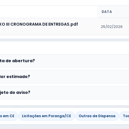
DATA
XO III CRONOGRAMA DE ENTREGAS.pdf
25/02/2026
ta de abertura?
lor estimado?
jeto do aviso?
es em CE
Licitações em Poranga/CE
Outras de Dispensa
To