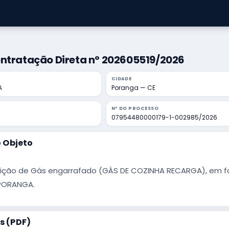
ontratação Direta nº 202605519/2026
CIDADE
A
Poranga — CE
Nº DO PROCESSO
07954480000179-1-002985/2026
 Objeto
ição de Gás engarrafado (GÁS DE COZINHA RECARGA), em fa
PORANGA.
 (PDF)