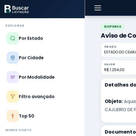
EXPLORAR
DISPENSA
Aviso de C
Por Estado
ÓRGÃO
ESTADO DO CEAR
Por Cidade
VALOR
R$ 1.254,00
Por Modalidade
Detalhes do
Filtro avançado
Objeto:
Aquis
CAJUEIRO DE 
Top 50
MINHA CONTA
Documentos