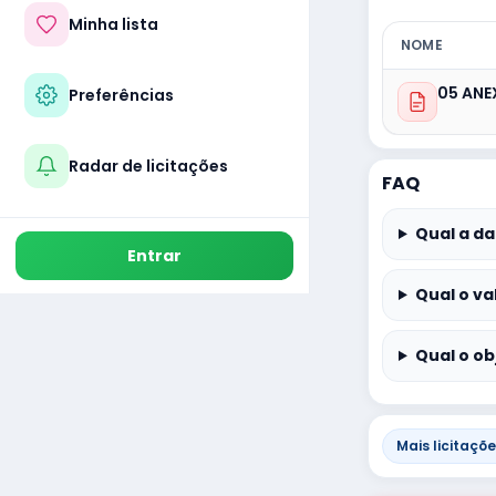
Minha lista
NOME
05 ANE
Preferências
Radar de licitações
FAQ
Qual a da
Entrar
Qual o va
Qual o ob
Mais licitaçõ