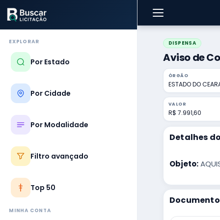
EXPLORAR
DISPENSA
Aviso de C
Por Estado
ÓRGÃO
ESTADO DO CEAR
Por Cidade
VALOR
R$ 7.991,60
Por Modalidade
Detalhes do
Filtro avançado
Objeto:
AQUIS
Top 50
Documentos
MINHA CONTA