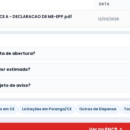
DATA
CE A - DECLARACAO DE ME-EPP.pdf
12/03/2026
ta de abertura?
lor estimado?
jeto do aviso?
es em CE
Licitações em Poranga/CE
Outras de Dispensa
To
Ver no PNCP ↗