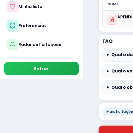
NOME
Minha lista
APENDI
Preferências
FAQ
Radar de licitações
Qual a da
Entrar
Qual o va
Qual o ob
Mais licitaçõ