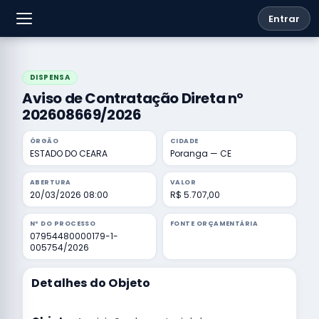
Entrar
DISPENSA
Aviso de Contratação Direta nº
202608669/2026
ÓRGÃO
CIDADE
ESTADO DO CEARA
Poranga — CE
ABERTURA
VALOR
20/03/2026 08:00
R$ 5.707,00
Nº DO PROCESSO
FONTE ORÇAMENTÁRIA
07954480000179-1-
005754/2026
Detalhes do Objeto