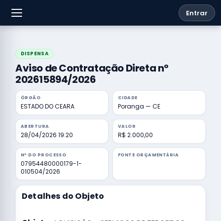
Entrar
DISPENSA
Aviso de Contratação Direta nº
202615894/2026
ÓRGÃO
CIDADE
ESTADO DO CEARA
Poranga — CE
ABERTURA
VALOR
28/04/2026 19:20
R$ 2.000,00
Nº DO PROCESSO
FONTE ORÇAMENTÁRIA
07954480000179-1-
010504/2026
Detalhes do Objeto