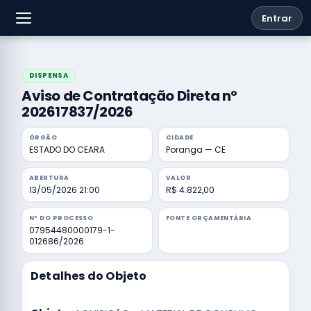
Entrar
DISPENSA
Aviso de Contratação Direta nº
202617837/2026
ÓRGÃO
CIDADE
ESTADO DO CEARA
Poranga — CE
ABERTURA
VALOR
13/05/2026 21:00
R$ 4.822,00
Nº DO PROCESSO
FONTE ORÇAMENTÁRIA
07954480000179-1-
012686/2026
Detalhes do Objeto