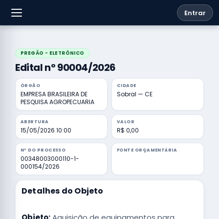
Entrar
PREGÃO - ELETRÔNICO
Edital nº 90004/2026
ÓRGÃO
CIDADE
EMPRESA BRASILEIRA DE
Sobral — CE
PESQUISA AGROPECUARIA
ABERTURA
VALOR
15/05/2026 10:00
R$ 0,00
Nº DO PROCESSO
FONTE ORÇAMENTÁRIA
00348003000110-1-
000154/2026
Detalhes do Objeto
Objeto:
Aquisição de equipamentos para