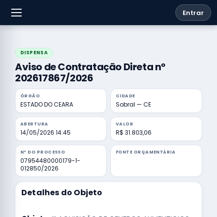
Entrar
DISPENSA
Aviso de Contratação Direta nº
202617867/2026
ÓRGÃO
CIDADE
ESTADO DO CEARA
Sobral — CE
ABERTURA
VALOR
14/05/2026 14:45
R$ 31.803,06
Nº DO PROCESSO
FONTE ORÇAMENTÁRIA
07954480000179-1-
012850/2026
Detalhes do Objeto