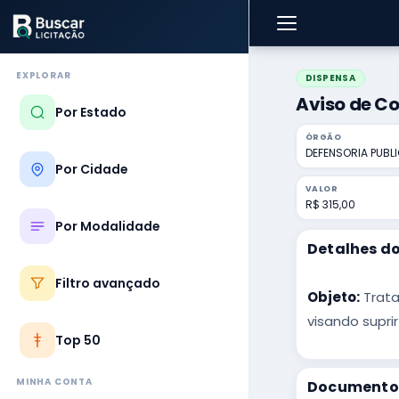
EXPLORAR
DISPENSA
Aviso de Co
Por Estado
ÓRGÃO
DEFENSORIA PUBL
Por Cidade
VALOR
R$ 315,00
Por Modalidade
Detalhes do
Filtro avançado
Objeto:
Trata
visando supri
Top 50
MINHA CONTA
Documentos