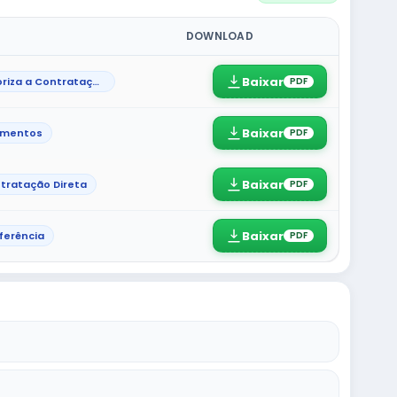
DOWNLOAD
Baixar
Ato que autoriza a Contratação Direta
PDF
Baixar
umentos
PDF
Baixar
tratação Direta
PDF
Baixar
ferência
PDF