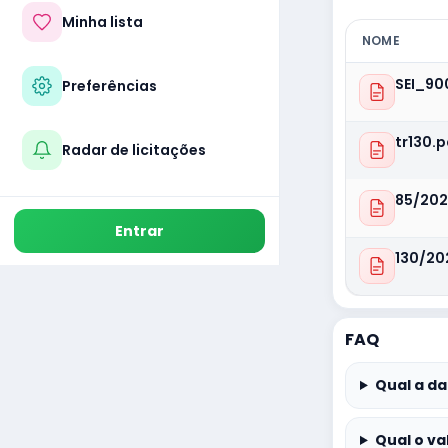
Minha lista
NOME
SEI_90
Preferências
tr130.p
Radar de licitações
85/202
Entrar
130/20
FAQ
Qual a da
Qual o va