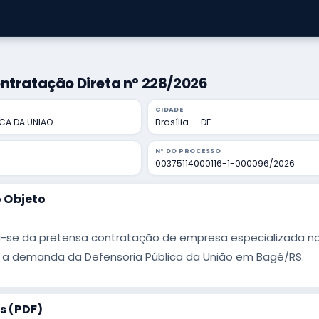
ntratação Direta nº 228/2026
CIDADE
ICA DA UNIAO
Brasília — DF
Nº DO PROCESSO
00375114000116-1-000096/2026
 Objeto
-se da pretensa contratação de empresa especializada nos 
r a demanda da Defensoria Pública da União em Bagé/RS.
 (PDF)