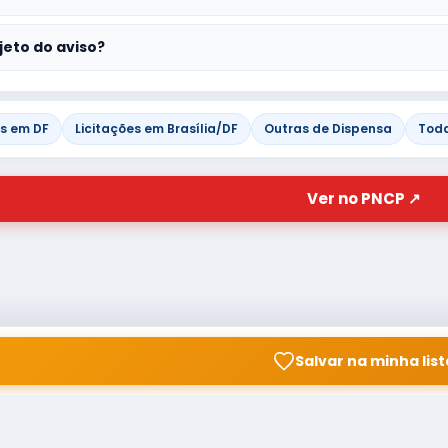
jeto do aviso?
es em DF
Licitações em Brasília/DF
Outras de Dispensa
Toda
Ver no PNCP ↗
Salvar na minha list
© Copyright
Buscar licitação
2026 — RAIPEER TECNOLOGIA
CNPJ: 60.830.755/0001-45