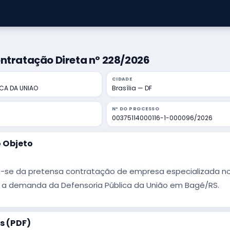
ntratação Direta nº 228/2026
CIDADE
ICA DA UNIAO
Brasília — DF
Nº DO PROCESSO
00375114000116-1-000096/2026
 Objeto
-se da pretensa contratação de empresa especializada nos 
r a demanda da Defensoria Pública da União em Bagé/RS.
 (PDF)