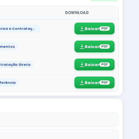
DOWNLOAD
Baixar
Ato que autoriza a Contratação Direta
PDF
Baixar
umentos
PDF
Baixar
tratação Direta
PDF
Baixar
ferência
PDF