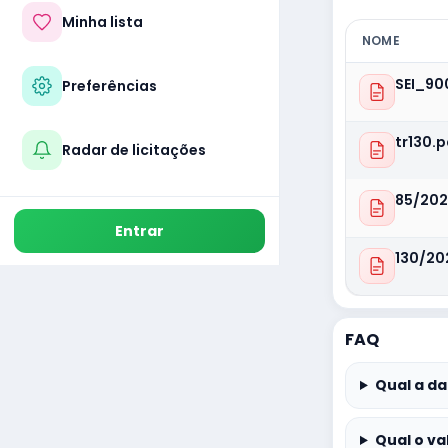
Minha lista
NOME
SEI_90
Preferências
tr130.p
Radar de licitações
85/202
Entrar
130/20
FAQ
Qual a da
Qual o va