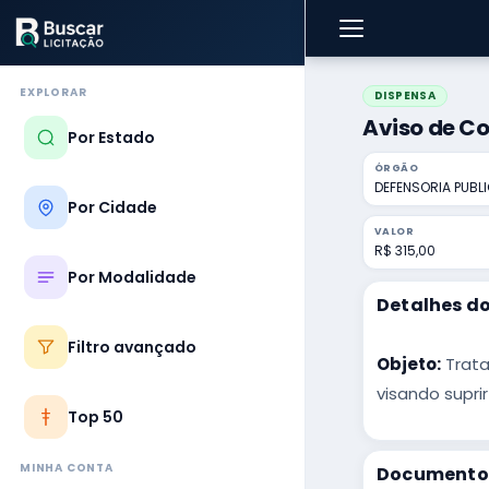
EXPLORAR
DISPENSA
Aviso de Co
Por Estado
ÓRGÃO
DEFENSORIA PUBL
Por Cidade
VALOR
R$ 315,00
Por Modalidade
Detalhes do
Filtro avançado
Objeto:
Trata
visando supri
Top 50
MINHA CONTA
Documentos