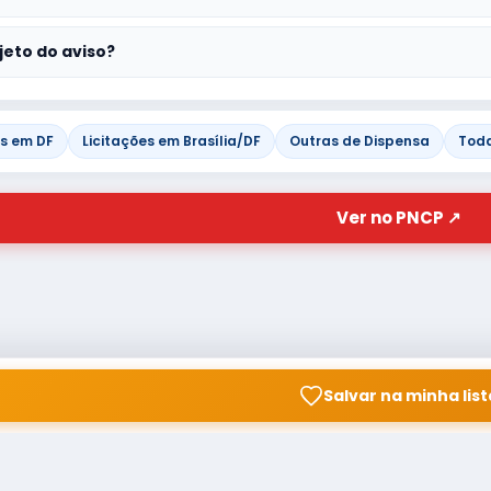
jeto do aviso?
es em DF
Licitações em Brasília/DF
Outras de Dispensa
Toda
Ver no PNCP ↗
Salvar na minha list
© Copyright
Buscar licitação
2026 — RAIPEER TECNOLOGIA
CNPJ: 60.830.755/0001-45