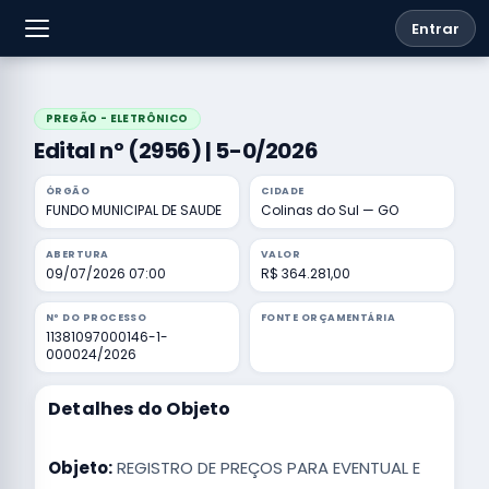
Entrar
PREGÃO - ELETRÔNICO
Edital nº (2956) | 5-0/2026
ÓRGÃO
CIDADE
FUNDO MUNICIPAL DE SAUDE
Colinas do Sul — GO
ABERTURA
VALOR
09/07/2026 07:00
R$ 364.281,00
Nº DO PROCESSO
FONTE ORÇAMENTÁRIA
11381097000146-1-
000024/2026
Detalhes do Objeto
Objeto:
REGISTRO DE PREÇOS PARA EVENTUAL E