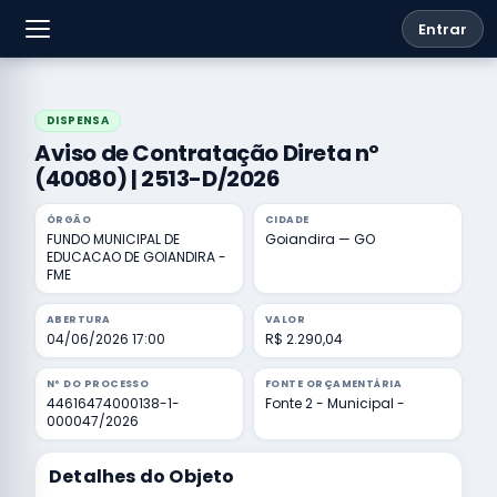
Entrar
DISPENSA
Aviso de Contratação Direta nº
(40080) | 2513-D/2026
ÓRGÃO
CIDADE
FUNDO MUNICIPAL DE
Goiandira — GO
EDUCACAO DE GOIANDIRA -
FME
ABERTURA
VALOR
04/06/2026 17:00
R$ 2.290,04
Nº DO PROCESSO
FONTE ORÇAMENTÁRIA
44616474000138-1-
Fonte 2 - Municipal -
000047/2026
Detalhes do Objeto