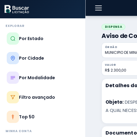
EXPLORAR
DISPENSA
Aviso de Co
Por Estado
ÓRGÃO
MUNICIPIO DE MI
Por Cidade
VALOR
R$ 2.300,00
Por Modalidade
Detalhes do
Filtro avançado
Objeto:
DESPE
A QUAL NECES
Top 50
MINHA CONTA
Documentos