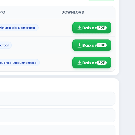
IPO
DOWNLOAD
Baixar
Minuta do Contrato
PDF
Baixar
dital
PDF
Baixar
Outros Documentos
PDF