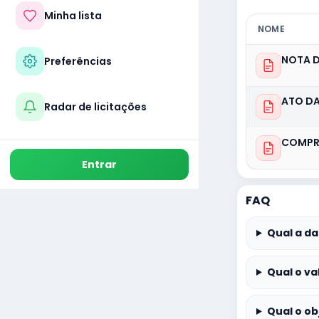
Minha lista
NOME
NOTA D
Preferências
ATO DA
Radar de licitações
COMPR
Entrar
FAQ
Qual a da
Qual o va
Qual o ob