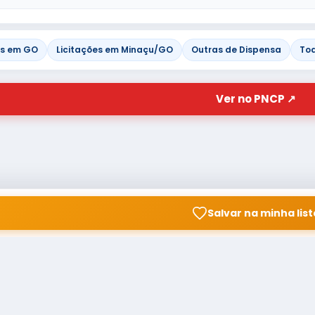
es em GO
Licitações em Minaçu/GO
Outras de Dispensa
Tod
Ver no PNCP ↗
Salvar na minha list
© Copyright
Buscar licitação
2026 — RAIPEER TECNOLOGIA
CNPJ: 60.830.755/0001-45