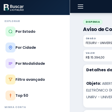
EXPLORAR
DISPENSA
Aviso de Co
Por Estado
ÓRGÃO
FESURV - UNIVERS
Por Cidade
VALOR
R$ 15.394,00
Por Modalidade
Detalhes do
Filtro avançado
Objeto:
ABERT
ELETRÔNICO 0
Top 50
UNIRV - UNIVE
MINHA CONTA