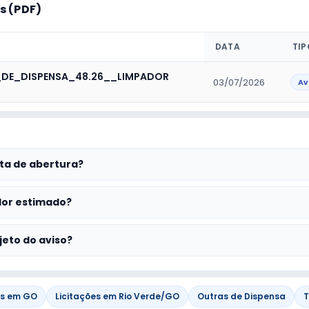
 (PDF)
DATA
TIP
_DE_DISPENSA_48.26__LIMPADOR
03/07/2026
Av
ta de abertura?
lor estimado?
jeto do aviso?
es em GO
Licitações em Rio Verde/GO
Outras de Dispensa
T