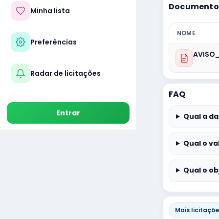
Documentos
Minha lista
NOME
Preferências
AVISO
Radar de licitações
FAQ
Entrar
Qual a da
Qual o va
Qual o ob
Mais licitaçõ