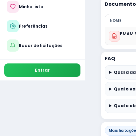
Documentos
Minha lista
NOME
Preferências
PMAM P
Radar de licitações
FAQ
Entrar
Qual a da
Qual o va
Qual o ob
Mais licitaçõ