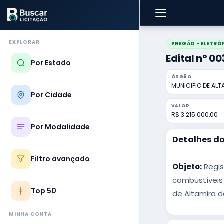
EXPLORAR
PREGÃO - ELETRÔ
Edital nº 0
Por Estado
ÓRGÃO
MUNICIPIO DE AL
Por Cidade
VALOR
R$ 3.215.000,00
Por Modalidade
Detalhes do
Filtro avançado
Objeto:
Regis
combustíveis 
Top 50
de Altamira 
MINHA CONTA