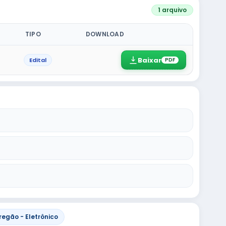
1 arquivo
TIPO
DOWNLOAD
Baixar
Edital
PDF
regão - Eletrônico