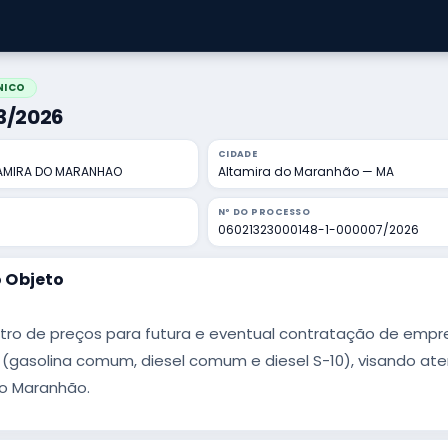
NICO
03/2026
CIDADE
TAMIRA DO MARANHAO
Altamira do Maranhão — MA
Nº DO PROCESSO
06021323000148-1-000007/2026
 Objeto
tro de preços para futura e eventual contratação de empr
(gasolina comum, diesel comum e diesel S-10), visando ate
do Maranhão.