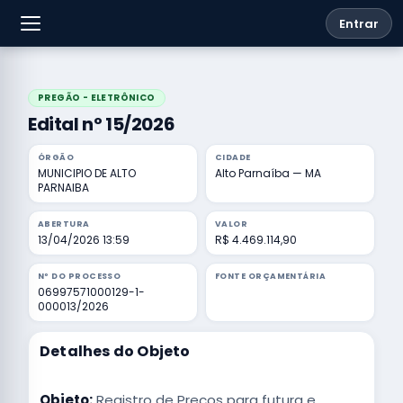
Entrar
PREGÃO - ELETRÔNICO
Edital nº 15/2026
ÓRGÃO
CIDADE
MUNICIPIO DE ALTO
Alto Parnaíba — MA
PARNAIBA
ABERTURA
VALOR
13/04/2026 13:59
R$ 4.469.114,90
Nº DO PROCESSO
FONTE ORÇAMENTÁRIA
06997571000129-1-
000013/2026
Detalhes do Objeto
Objeto:
Registro de Preços para futura e