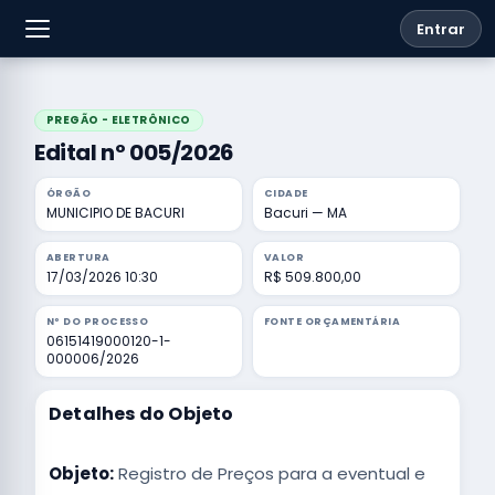
Entrar
PREGÃO - ELETRÔNICO
Edital nº 005/2026
ÓRGÃO
CIDADE
MUNICIPIO DE BACURI
Bacuri — MA
ABERTURA
VALOR
17/03/2026 10:30
R$ 509.800,00
Nº DO PROCESSO
FONTE ORÇAMENTÁRIA
06151419000120-1-
000006/2026
Detalhes do Objeto
Objeto:
Registro de Preços para a eventual e