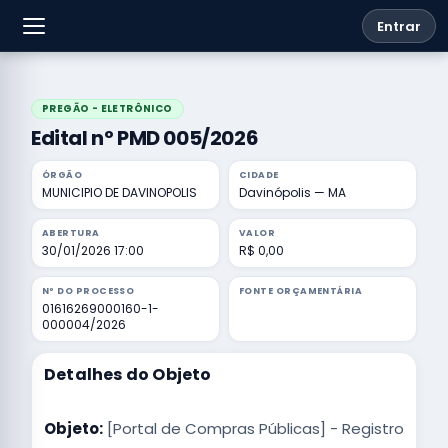
Entrar
PREGÃO - ELETRÔNICO
Edital nº PMD 005/2026
ÓRGÃO
CIDADE
MUNICIPIO DE DAVINOPOLIS
Davinópolis — MA
ABERTURA
VALOR
30/01/2026 17:00
R$ 0,00
Nº DO PROCESSO
FONTE ORÇAMENTÁRIA
01616269000160-1-
000004/2026
Detalhes do Objeto
Objeto:
[Portal de Compras Públicas] - Registro