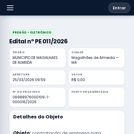
Entrar
PREGÃO - ELETRÔNICO
Edital nº PE 011/2026
ÓRGÃO
CIDADE
MUNICIPIO DE MAGALHAES
Magalhães de Almeida —
DE ALMEIDA
MA
ABERTURA
VALOR
25/03/2026 09:59
R$ 0,00
Nº DO PROCESSO
FONTE ORÇAMENTÁRIA
06988976000109-1-
000016/2026
Detalhes do Objeto
Objeto:
contratação de empresa para