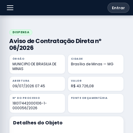
Entrar
DISPENSA
Aviso de Contratação Direta nº
06/2026
ÓRGÃO
CIDADE
MUNICIPIO DE BRASILIA DE
Brasília de Minas — MG
MINAS
ABERTURA
VALOR
09/07/2026 07:45
R$ 43.726,08
Nº DO PROCESSO
FONTE ORÇAMENTÁRIA
18017442000106-1-
000056/2026
Detalhes do Objeto