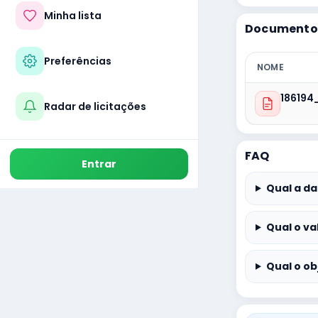
Minha lista
Documentos
Preferências
NOME
186194
Radar de licitações
FAQ
Entrar
Qual a da
Qual o va
Qual o ob