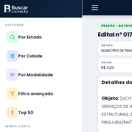
EXPLORAR
PREGÃO - ELETRÔ
Edital nº 0
Por Estado
ÓRGÃO
MUNICIPIO DE PIR
Por Cidade
VALOR
R$ 0,00
Por Modalidade
Detalhes do
Filtro avançado
Objeto:
[LICI
SERVIÇOS DE 
Top 50
ESTRUTURAS, 
PIRAJUBA/MG
MINHA CONTA