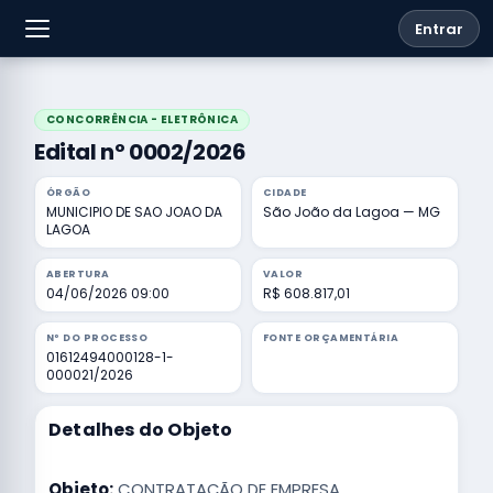
Entrar
CONCORRÊNCIA - ELETRÔNICA
Edital nº 0002/2026
ÓRGÃO
CIDADE
MUNICIPIO DE SAO JOAO DA
São João da Lagoa — MG
LAGOA
ABERTURA
VALOR
04/06/2026 09:00
R$ 608.817,01
Nº DO PROCESSO
FONTE ORÇAMENTÁRIA
01612494000128-1-
000021/2026
Detalhes do Objeto
Objeto:
CONTRATAÇÃO DE EMPRESA