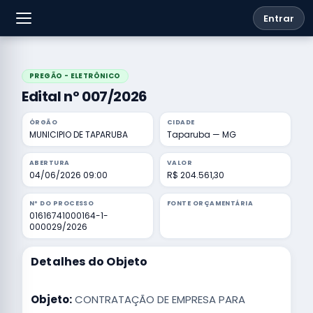
Entrar
PREGÃO - ELETRÔNICO
Edital nº 007/2026
ÓRGÃO
CIDADE
MUNICIPIO DE TAPARUBA
Taparuba — MG
ABERTURA
VALOR
04/06/2026 09:00
R$ 204.561,30
Nº DO PROCESSO
FONTE ORÇAMENTÁRIA
01616741000164-1-
000029/2026
Detalhes do Objeto
Objeto:
CONTRATAÇÃO DE EMPRESA PARA