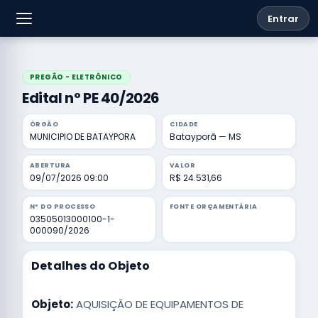
Entrar
PREGÃO - ELETRÔNICO
Edital nº PE 40/2026
ÓRGÃO
CIDADE
MUNICIPIO DE BATAYPORA
Batayporã — MS
ABERTURA
VALOR
09/07/2026 09:00
R$ 24.531,66
Nº DO PROCESSO
FONTE ORÇAMENTÁRIA
03505013000100-1-
000090/2026
Detalhes do Objeto
Objeto:
AQUISIÇÃO DE EQUIPAMENTOS DE