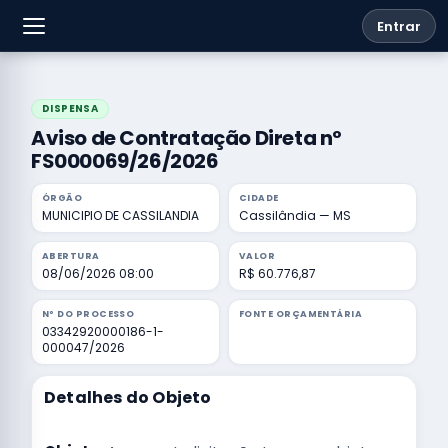
Entrar
DISPENSA
Aviso de Contratação Direta nº
FS000069/26/2026
ÓRGÃO
CIDADE
MUNICIPIO DE CASSILANDIA
Cassilândia — MS
ABERTURA
VALOR
08/06/2026 08:00
R$ 60.776,87
Nº DO PROCESSO
FONTE ORÇAMENTÁRIA
03342920000186-1-
000047/2026
Detalhes do Objeto