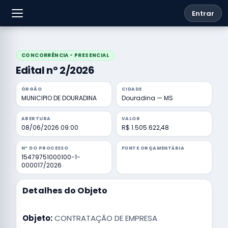
Entrar
CONCORRÊNCIA - PRESENCIAL
Edital nº 2/2026
ÓRGÃO
CIDADE
MUNICIPIO DE DOURADINA
Douradina — MS
ABERTURA
VALOR
08/06/2026 09:00
R$ 1.505.622,48
Nº DO PROCESSO
FONTE ORÇAMENTÁRIA
15479751000100-1-
000017/2026
Detalhes do Objeto
Objeto:
CONTRATAÇÃO DE EMPRESA