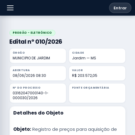
Entrar
PREGÃO - ELETRÔNICO
Edital nº 010/2026
ÓRGÃO
CIDADE
MUNICIPIO DE JARDIM
Jardim — MS
ABERTURA
VALOR
08/06/2026 08:30
R$ 203.572,05
Nº DO PROCESSO
FONTE ORÇAMENTÁRIA
03162047000140-1-
000030/2026
Detalhes do Objeto
Objeto:
Registro de preços para aquisição de