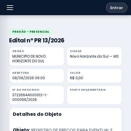
Entrar
PREGÃO - PRESENCIAL
Edital nº PR 13/2026
ÓRGÃO
CIDADE
MUNICIPIO DE NOVO
Novo Horizonte do Sul — MS
HORIZONTE DO SUL
ABERTURA
VALOR
08/06/2026 09:00
R$ 0,00
Nº DO PROCESSO
FONTE ORÇAMENTÁRIA
37226644000102-1-
000066/2026
Detalhes do Objeto
Objeto:
REGISTRO DE PREÇOS PARA EVENTUAL E