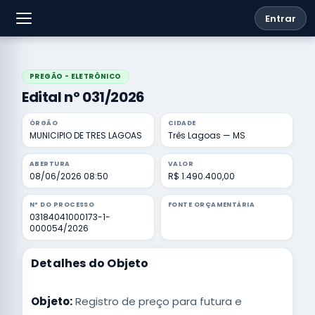
Entrar
PREGÃO - ELETRÔNICO
Edital nº 031/2026
ÓRGÃO
CIDADE
MUNICIPIO DE TRES LAGOAS
Três Lagoas — MS
ABERTURA
VALOR
08/06/2026 08:50
R$ 1.490.400,00
Nº DO PROCESSO
FONTE ORÇAMENTÁRIA
03184041000173-1-
000054/2026
Detalhes do Objeto
Objeto:
Registro de preço para futura e