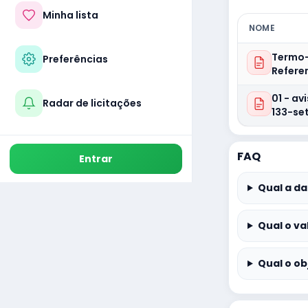
Minha lista
NOME
Termo
Preferências
Refere
01 - a
Radar de licitações
133-se
FAQ
Entrar
Qual a da
Qual o va
Qual o ob