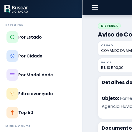
EXPLORAR
DISPENSA
Aviso de Co
Por Estado
ÓRGÃO
COMANDO DA MA
Por Cidade
VALOR
R$ 10.500,00
Por Modalidade
Detalhes do
Filtro avançado
Objeto:
Forne
Agência Fluvia
Top 50
MINHA CONTA
Documentos