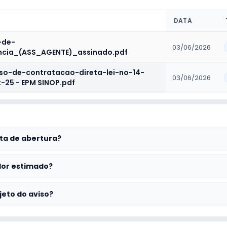
DATA
-de-
03/06/2026
ncia_(ASS_AGENTE)_assinado.pdf
viso-de-contratacao-direta-lei-no-14-
03/06/2026
t-25 - EPM SINOP.pdf
ta de abertura?
lor estimado?
jeto do aviso?