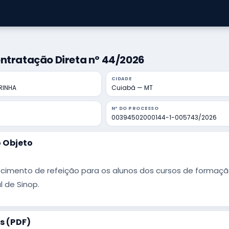
ntratação Direta nº 44/2026
CIDADE
RINHA
Cuiabá — MT
Nº DO PROCESSO
00394502000144-1-005743/2026
 Objeto
cimento de refeição para os alunos dos cursos de formação 
l de Sinop.
 (PDF)