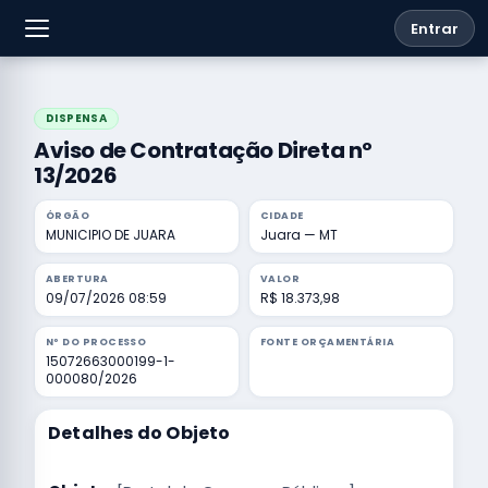
Entrar
DISPENSA
Aviso de Contratação Direta nº
13/2026
ÓRGÃO
CIDADE
MUNICIPIO DE JUARA
Juara — MT
ABERTURA
VALOR
09/07/2026 08:59
R$ 18.373,98
Nº DO PROCESSO
FONTE ORÇAMENTÁRIA
15072663000199-1-
000080/2026
Detalhes do Objeto