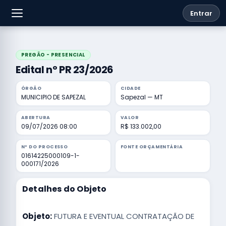
Entrar
PREGÃO - PRESENCIAL
Edital nº PR 23/2026
ÓRGÃO
CIDADE
MUNICIPIO DE SAPEZAL
Sapezal — MT
ABERTURA
VALOR
09/07/2026 08:00
R$ 133.002,00
Nº DO PROCESSO
FONTE ORÇAMENTÁRIA
01614225000109-1-
000171/2026
Detalhes do Objeto
Objeto:
FUTURA E EVENTUAL CONTRATAÇÃO DE