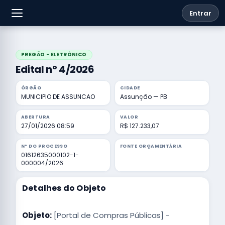
Entrar
PREGÃO - ELETRÔNICO
Edital nº 4/2026
ÓRGÃO
CIDADE
MUNICIPIO DE ASSUNCAO
Assunção — PB
ABERTURA
VALOR
27/01/2026 08:59
R$ 127.233,07
Nº DO PROCESSO
FONTE ORÇAMENTÁRIA
01612635000102-1-
000004/2026
Detalhes do Objeto
Objeto:
[Portal de Compras Públicas] -