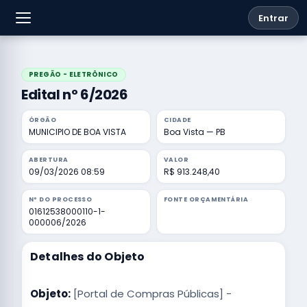
Entrar
PREGÃO - ELETRÔNICO
Edital nº 6/2026
ÓRGÃO
CIDADE
MUNICIPIO DE BOA VISTA
Boa Vista — PB
ABERTURA
VALOR
09/03/2026 08:59
R$ 913.248,40
Nº DO PROCESSO
FONTE ORÇAMENTÁRIA
01612538000110-1-
000006/2026
Detalhes do Objeto
Objeto:
[Portal de Compras Públicas] -