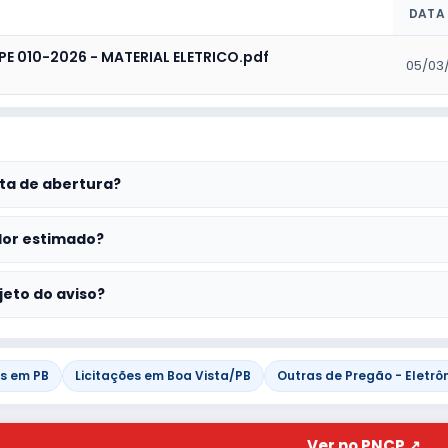
DATA
 PE 010-2026 - MATERIAL ELETRICO.pdf
05/03
ta de abertura?
lor estimado?
jeto do aviso?
es em PB
Licitações em Boa Vista/PB
Outras de Pregão - Eletrô
Ver no PNCP ↗