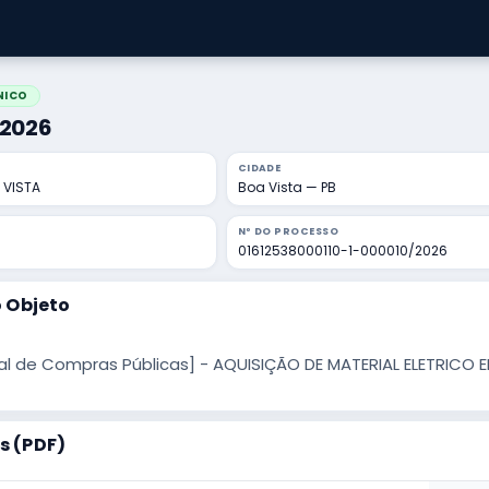
NICO
/2026
CIDADE
 VISTA
Boa Vista — PB
Nº DO PROCESSO
01612538000110-1-000010/2026
 Objeto
al de Compras Públicas] - AQUISIÇÃO DE MATERIAL ELETRICO 
 (PDF)