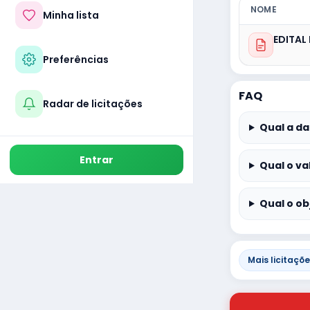
NOME
Minha lista
EDITAL
Preferências
FAQ
Radar de licitações
Qual a da
Entrar
Qual o va
Qual o ob
Mais licitaçõ