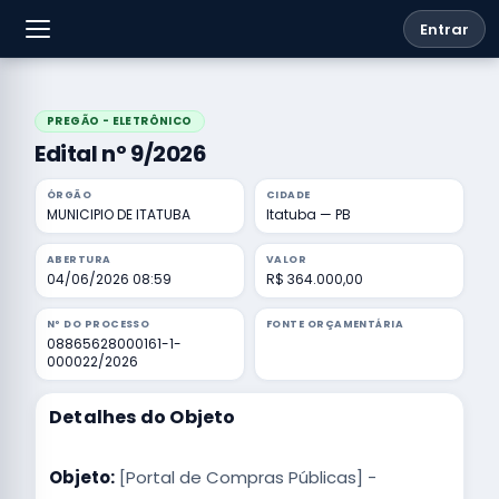
Entrar
PREGÃO - ELETRÔNICO
Edital nº 9/2026
ÓRGÃO
CIDADE
MUNICIPIO DE ITATUBA
Itatuba — PB
ABERTURA
VALOR
04/06/2026 08:59
R$ 364.000,00
Nº DO PROCESSO
FONTE ORÇAMENTÁRIA
08865628000161-1-
000022/2026
Detalhes do Objeto
Objeto:
[Portal de Compras Públicas] -