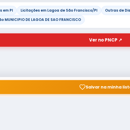
s em PI
Licitações em Lagoa de São Francisco/PI
Outras de Di
ão MUNICIPIO DE LAGOA DE SAO FRANCISCO
Ver no PNCP ↗
Salvar na minha list
© Copyright
Buscar licitação
2026 — RAIPEER TECNOLOGIA
CNPJ: 60.830.755/0001-45