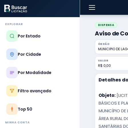
EXPLORAR
DISPENSA
Aviso de Co
Por Estado
ÓRGÃO
MUNICIPIO DE LA
Por Cidade
VALOR
R$ 0,00
Por Modalidade
Detalhes do
Filtro avançado
Objeto:
[LICI
BÁSICOS E PL
Top 50
MUNICÍPIO DE
ÁREA RURAL D
MINHA CONTA
SANITÁRIAS D