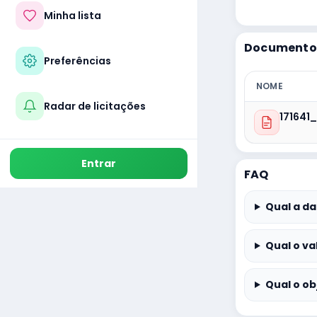
Minha lista
Documentos
Preferências
NOME
Radar de licitações
171641
Entrar
FAQ
Qual a da
Qual o va
Qual o ob